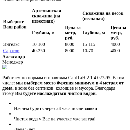
Артезианская
Скважина на песок
скважина (на
(песчаная)
известняк)
Выберите
Ваш район
Цена за
Цена за
Глубина, м
метр,
Глубина, м
метр,
руб.
руб.
Энгельс
10-100
8000
15-115
4000
Саратов
40-250
8000
10-70
4000
Александр
Менеджер
Работаем по нормам и правилам СанПиН 2.1.4.027-95. В том
числе:
мы выберем место бурения минимум в 4 метрах от
дома,
в зоне без септиков, колодцев и мусора. Благодаря
этому
Вы будете наслаждаться чистой водой.
Начнем бурить через 24 часа после заявки
Чистая вода у Вас на участке уже завтра!
Даем 5 лет