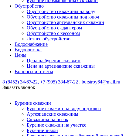
Бурение промышленных скважин
Обустройство
Обустройство скважины на воду
Обустройство скважины под ключ
Обустройство артезианских скважин
Обустройство с адаптером
Обустройство с кессоном
Летнее обустройство
Водоснабжение
Водоочистка
Цены
Цена на бурение скважин
Цена на артезианские скважины
Вопросы и ответы
8 (8452) 34-67-22,
+7 (905) 384-67-22
,
burstroy64@mail.ru
Заказать звонок
Бурение скважин
Бурение скважин на воду под ключ
Артезианские скважины
Скважины на песок
Бурение скважин на участке
Бурение зимой
Бурение скважин малогабаритной установкой