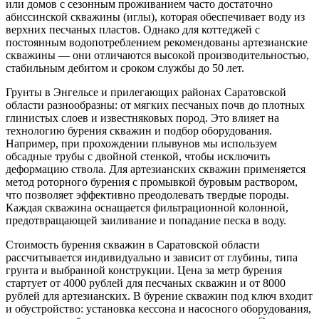
или домов с сезонным проживанием часто достаточно
абиссинской скважины (иглы), которая обеспечивает воду из
верхних песчаных пластов. Однако для коттеджей с
постоянным водопотреблением рекомендованы артезианские
скважины — они отличаются высокой производительностью,
стабильным дебитом и сроком службы до 50 лет.
Грунты в Энгельсе и прилегающих районах Саратовской
области разнообразны: от мягких песчаных почв до плотных
глинистых слоев и известняковых пород. Это влияет на
технологию бурения скважин и подбор оборудования.
Например, при прохождении плывунов мы используем
обсадные трубы с двойной стенкой, чтобы исключить
деформацию ствола. Для артезианских скважин применяется
метод роторного бурения с промывкой буровым раствором,
что позволяет эффективно преодолевать твердые породы.
Каждая скважина оснащается фильтрационной колонной,
предотвращающей заиливание и попадание песка в воду.
Стоимость бурения скважин в Саратовской области
рассчитывается индивидуально и зависит от глубины, типа
грунта и выбранной конструкции. Цена за метр бурения
стартует от 4000 рублей для песчаных скважин и от 8000
рублей для артезианских. В бурение скважин под ключ входит
и обустройство: установка кессона и насосного оборудования,